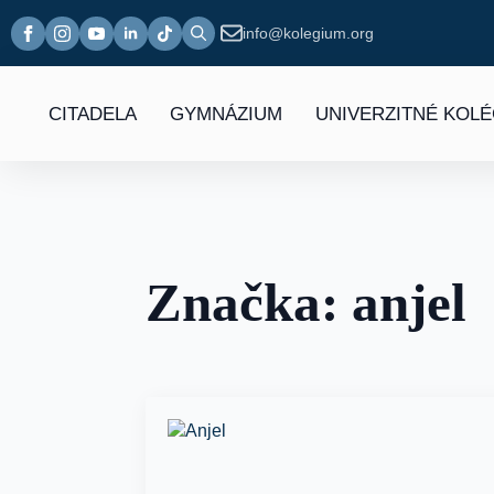
info@kolegium.org
Search
for:
CITADELA
GYMNÁZIUM
UNIVERZITNÉ KOL
Značka:
anjel