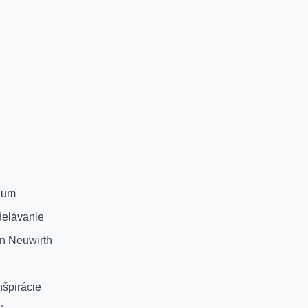
ium
delávanie
on Neuwirth
inšpirácie