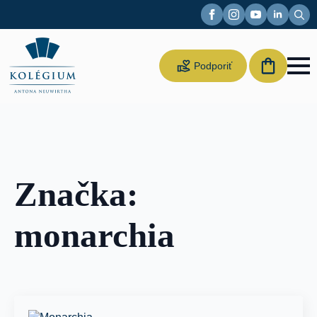
Sear
for:
Suppor
Podporiť
us
Značka:
monarchia