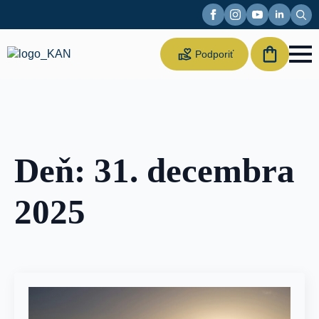
Sear
for:
Suppor
Podporiť
us
Deň:
31. decembra
2025