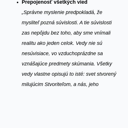
Prepojenosť všetkých vied
„Správne myslenie predpokladá, že
mysliteľ pozná súvislosti. A tie súvislosti
zas nepôjdu bez toho, aby sme vnímali
realitu ako jeden celok. Vedy nie sú
nesúvisiace, vo vzduchoprázdne sa
vznášajúce predmety skúmania. Všetky
vedy vlastne opisujú to isté: svet stvorený
milujúcim Stvoriteľom, a nás, jeho
stvorenstvo. Je to jeden vesmír, jedna
Zem, jedna realita. V praxi to znamená
nastaviť vzdelávanie tak, aby
poukazovalo na túto pravdu. Aby sa nám