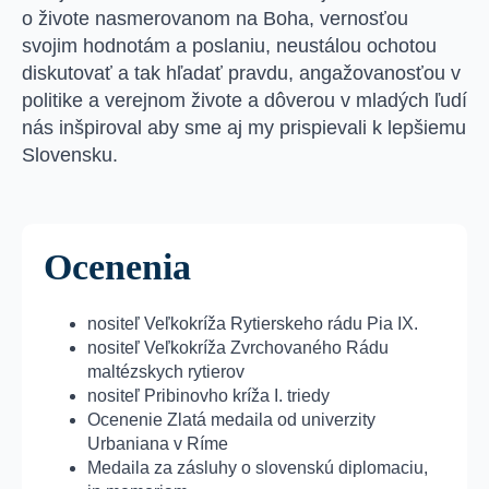
o živote nasmerovanom na Boha, vernosťou
svojim hodnotám a poslaniu, neustálou ochotou
diskutovať a tak hľadať pravdu, angažovanosťou v
politike a verejnom živote a dôverou v mladých ľudí
nás inšpiroval aby sme aj my prispievali k lepšiemu
Slovensku.
Ocenenia
nositeľ Veľkokríža Rytierskeho rádu Pia IX.
nositeľ Veľkokríža Zvrchovaného Rádu
maltézskych rytierov
nositeľ Pribinovho kríža I. triedy
Ocenenie Zlatá medaila od univerzity
Urbaniana v Ríme
Medaila za zásluhy o slovenskú diplomaciu,