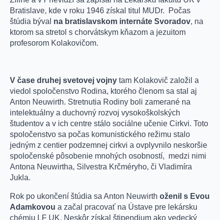
Bratislave, kde v roku 1946 získal titul MUDr. Počas
štúdia býval
na bratislavskom internáte Svoradov
, na
ktorom sa stretol s chorvátskym kňazom a jezuitom
profesorom Kolakovičom.
V čase druhej svetovej vojny
tam Kolakovič založil a
viedol spoločenstvo Rodina, ktorého členom sa stal aj
Anton Neuwirth. Stretnutia Rodiny boli zamerané na
intelektuálny a duchovný rozvoj vysokoškolských
študentov a v ich centre stálo sociálne učenie Cirkvi. Toto
spoločenstvo sa počas komunistického režimu stalo
jedným z centier podzemnej cirkvi a ovplyvnilo neskoršie
spoločenské pôsobenie mnohých osobností, medzi nimi
Antona Neuwirtha, Silvestra Krčméryho, či Vladimíra
Jukla.
Rok po ukončení štúdia sa Anton Neuwirth
oženil s Evou
Adamkovou
a začal pracovať na Ústave pre lekársku
chémiu LF UK. Neskôr získal štipendium ako vedecký