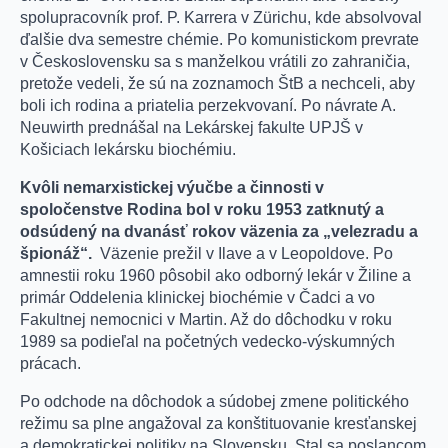
spolupracovník prof. P. Karrera v Zürichu, kde absolvoval
ďalšie dva semestre chémie. Po komunistickom prevrate
v Československu sa s manželkou vrátili zo zahraničia,
pretože vedeli, že sú na zoznamoch ŠtB a nechceli, aby
boli ich rodina a priatelia perzekvovaní. Po návrate A.
Neuwirth prednášal na Lekárskej fakulte UPJŠ v
Košiciach lekársku biochémiu.
Kvôli nemarxistickej výučbe a činnosti v
spoločenstve Rodina bol v roku 1953 zatknutý a
odsúdený na dvanásť rokov väzenia za „velezradu a
špionáž“.
Väzenie prežil v Ilave a v Leopoldove. Po
amnestii roku 1960 pôsobil ako odborný lekár v Žiline a
primár Oddelenia klinickej biochémie v Čadci a vo
Fakultnej nemocnici v Martin. Až do dôchodku v roku
1989 sa podieľal na početných vedecko-výskumných
prácach.
Po odchode na dôchodok a súdobej zmene politického
režimu sa plne angažoval za konštituovanie kresťanskej
a demokratickej politiky na Slovensku. Stal sa poslancom