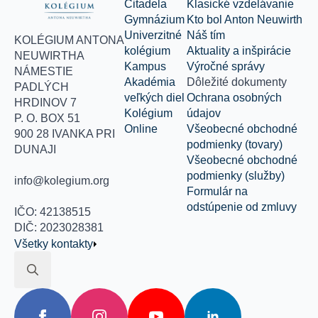
Citadela
Klasické vzdelávanie
Gymnázium
Kto bol Anton Neuwirth
Univerzitné
Náš tím
KOLÉGIUM ANTONA
kolégium
Aktuality a inšpirácie
NEUWIRTHA
Kampus
Výročné správy
NÁMESTIE
Akadémia
Dôležité dokumenty
PADLÝCH
veľkých diel
Ochrana osobných
HRDINOV 7
Kolégium
údajov
P. O. BOX 51
Online
Všeobecné obchodné
900 28 IVANKA PRI
podmienky (tovary)
DUNAJI
Všeobecné obchodné
podmienky (služby)
info@kolegium.org
Formulár na
odstúpenie od zmluvy
IČO: 42138515
DIČ: 2023028381
Všetky kontakty
Search
for: