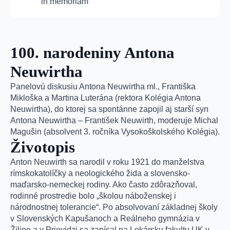
in memoriam
100. narodeniny Antona
Neuwirtha
Panelovú diskusiu Antona Neuwirtha ml., Františka
Mikloška a Martina Luterána (rektora Kolégia Antona
Neuwirtha), do ktorej sa spontánne zapojil aj starší syn
Antona Neuwirtha – František Neuwirth, moderuje Michal
Magušin (absolvent 3. ročníka Vysokoškolského Kolégia).
Životopis
Anton Neuwirth sa narodil v roku 1921 do manželstva
rímskokatolíčky a neologického žida a slovensko-
maďarsko-nemeckej rodiny. Ako často zdôrazňoval,
rodinné prostredie bolo „školou náboženskej i
národnostnej tolerancie“. Po absolvovaní základnej školy
v Slovenských Kapušanoch a Reálneho gymnázia v
Žiline a v Prievidzi sa zapísal na Lekársku fakultu UK v