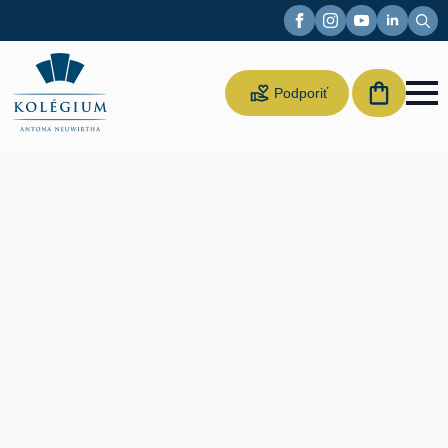
Sear
for:
Suppor
Podporiť
us