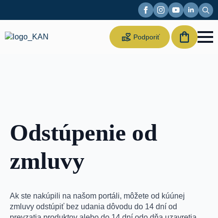
Sear
for:
Suppor
Podporiť
us
Odstúpenie od
zmluvy
Ak ste nakúpili na našom portáli, môžete od kúúnej
zmluvy odstúpiť bez udania dôvodu do 14 dní od
prevzatia produktov alebo do 14 dní odo dňa uzavretia