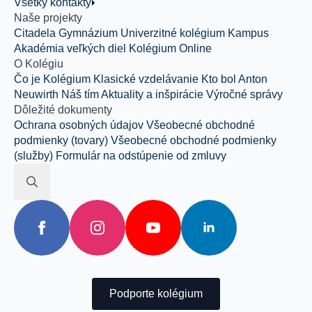
Všetky kontakty
Naše projekty
Citadela
Gymnázium
Univerzitné kolégium
Kampus
Akadémia veľkých diel
Kolégium Online
O Kolégiu
Čo je Kolégium
Klasické vzdelávanie
Kto bol Anton
Neuwirth
Náš tím
Aktuality a inšpirácie
Výročné správy
Dôležité dokumenty
Ochrana osobných údajov
Všeobecné obchodné
podmienky (tovary)
Všeobecné obchodné podmienky
(služby)
Formulár na odstúpenie od zmluvy
Search
for:
Podporte kolégium