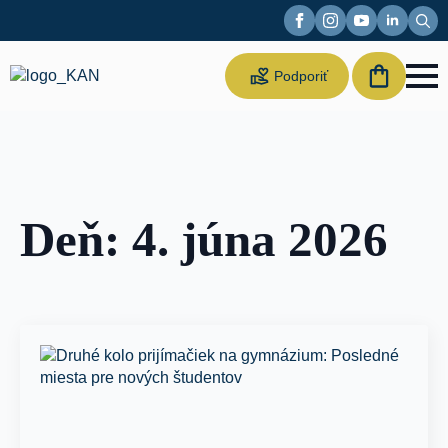
Sear
for:
Suppor
Podporiť
us
Deň:
4. júna 2026