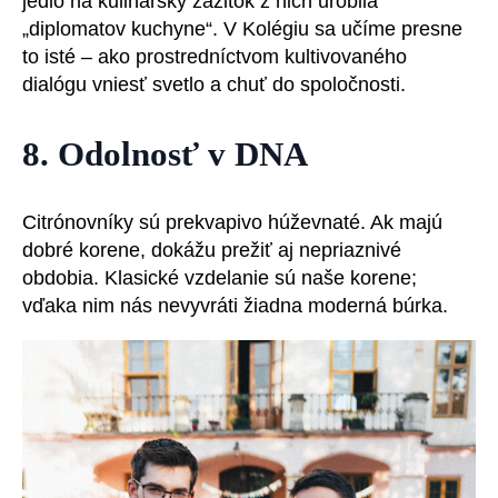
jedlo na kulinársky zážitok z nich urobila
„diplomatov kuchyne“. V Kolégiu sa učíme presne
to isté – ako prostredníctvom kultivovaného
dialógu vniesť svetlo a chuť do spoločnosti.
8. Odolnosť v DNA
Citrónovníky sú prekvapivo húževnaté. Ak majú
dobré korene, dokážu prežiť aj nepriaznivé
obdobia. Klasické vzdelanie sú naše korene;
vďaka nim nás nevyvráti žiadna moderná búrka.