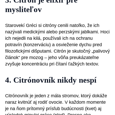
mysliteľov
Starovekí Gréci si citróny cenili natoľko, že ich
nazývali medickými alebo perzskými jablkami. Hoci
ich nejedli na kilá, používali ich na ochranu
potravín (konzerváciu) a osvieženie dychu pred
filozofickými dišputami. Citrón je skutočný „palivový
článok“ pre mozog – jeho vôňa preukázateľne
zvyšuje koncentráciu pri čítaní ťažkých textov.
4. Citrónovník nikdy nespí
Citrónovník je jeden z mála stromov, ktorý dokáže
naraz kvitnúť aj rodiť ovocie. V každom momente
je na ňom prítomný prísľub budúcnosti (kvet) aj