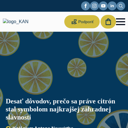
Sear
for:
Suppor
Podporiť
us
Desať dôvodov, prečo sa práve citrón
stal symbolom najkrajšej záhradnej
slávnosti