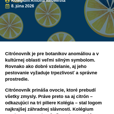
Kolégium Antona Neuwirtha
8. júna 2026
Citrónovník je pre botanikov anomáliou a v
kultúrnej oblasti veľmi silným symbolom.
Rovnako ako dobré vzdelanie, aj jeho
pestovanie vyžaduje trpezlivosť a správne
prostredie.
Citrónovník prináša ovocie, ktoré prebudí
všetky zmysly. Práve preto sa aj citrón –
odkazujúci na tri piliere Kolégia – stal logom
najkrajšej záhradnej slávnosti. Kolégium