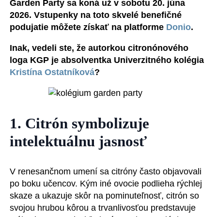
Garden Party sa koná už v sobotu 20. júna
2026. Vstupenky na toto skvelé benefičné
podujatie môžete získať na platforme
Donio
.
Inak, vedeli ste, že autorkou citronónového
loga KGP je absolventka Univerzitného kolégia
Kristína Ostatníková
?
1. Citrón symbolizuje
intelektuálnu jasnosť
V renesančnom umení sa citróny často objavovali
po boku učencov. Kým iné ovocie podlieha rýchlej
skaze a ukazuje skôr na pominuteľnosť, citrón so
svojou hrubou kôrou a trvanlivosťou predstavuje