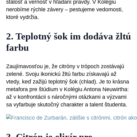
stálosť a vernosť v hľadaní pravdy. V Kolégiu
nerobíme rýchle závery – pestujeme vedomosti,
ktoré vydržia.
2. Teplotný šok im dodáva žltú
farbu
Zaujímavosťou je, že citróny v trópoch zostávajú
zelené. Svoju ikonickú žltú farbu získavajú až
vtedy, keď zažijú teplotný šok (chlad). Je to krásna
metafora pre štúdium v Kolégiu Antona Neuwirtha:
až v konfrontácii s náročnými otázkami a výzvami
sa vyfarbuje skutočný charakter a talent študenta.
3. Citrón je elixír pre