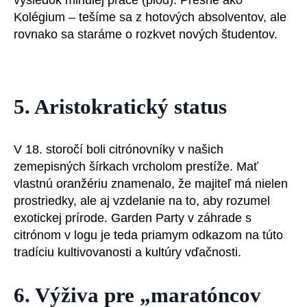
výsledok minulej práce (plod). Presne ako
Kolégium – tešíme sa z hotových absolventov, ale
rovnako sa staráme o rozkvet nových študentov.
5. Aristokratický status
V 18. storočí boli citrónovníky v našich
zemepisných šírkach vrcholom prestíže. Mať
vlastnú oranžériu znamenalo, že majiteľ má nielen
prostriedky, ale aj vzdelanie na to, aby rozumel
exotickej prírode. Garden Party v záhrade s
citrónom v logu je teda priamym odkazom na túto
tradíciu kultivovanosti a kultúry vďačnosti.
6. Výživa pre „maratóncov