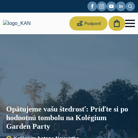
Sear
for:
Suppor
Podporiť
us
Opätujeme vašu štedrosť: Príďte si po
hodnotnú tombolu na Kolégium
Garden Party