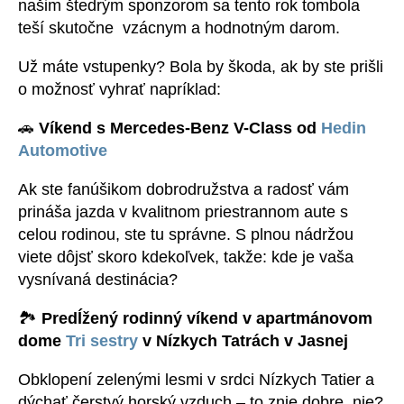
našim štedrým sponzorom sa tento rok tombola
teší skutočne vzácnym a hodnotným darom.
Už máte vstupenky? Bola by škoda, ak by ste prišli
o možnosť vyhrať napríklad:
🚗
Víkend s Mercedes-Benz V-Class od
Hedin
Automotive
Ak ste fanúšikom dobrodružstva a radosť vám
prináša jazda v kvalitnom priestrannom aute s
celou rodinou, ste tu správne. S plnou nádržou
viete dôjsť skoro kdekoľvek, takže: kde je vaša
vysnívaná destinácia?
🏞️
Predĺžený rodinný víkend v apartmánovom
dome
Tri sestry
v Nízkych Tatrách v Jasnej
Obklopení zelenými lesmi v srdci Nízkych Tatier a
dýchať čerstvý horský vzduch – to znie dobre, nie?