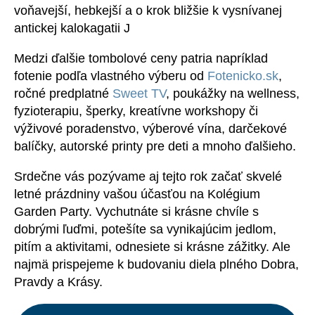
voňavejší, hebkejší a o krok bližšie k vysnívanej
antickej kalokagatii J
Medzi ďalšie tombolové ceny patria napríklad
fotenie podľa vlastného výberu od
Fotenicko.sk
,
ročné predplatné
Sweet TV
, poukážky na wellness,
fyzioterapiu, šperky, kreatívne workshopy či
výživové poradenstvo, výberové vína, darčekové
balíčky, autorské printy pre deti a mnoho ďalšieho.
Srdečne vás pozývame aj tejto rok začať skvelé
letné prázdniny vašou účasťou na Kolégium
Garden Party. Vychutnáte si krásne chvíle s
dobrými ľuďmi, potešíte sa vynikajúcim jedlom,
pitím a aktivitami, odnesiete si krásne zážitky. Ale
najmä prispejeme k budovaniu diela plného Dobra,
Pravdy a Krásy.