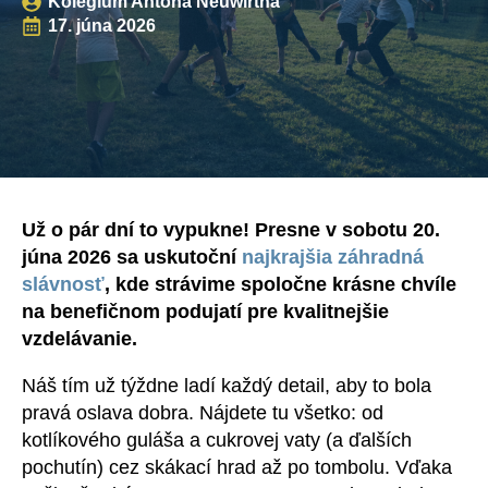
Kolégium Antona Neuwirtha
17. júna 2026
Už o pár dní to vypukne! Presne v sobotu 20.
júna 2026 sa uskutoční
najkrajšia záhradná
slávnosť
, kde strávime spoločne krásne chvíle
na benefičnom podujatí pre kvalitnejšie
vzdelávanie.
Náš tím už týždne ladí každý detail, aby to bola
pravá oslava dobra. Nájdete tu všetko: od
kotlíkového guláša a cukrovej vaty (a ďalších
pochutín) cez skákací hrad až po tombolu. Vďaka