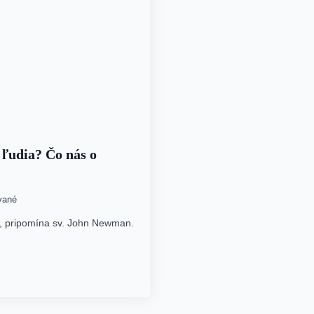
 ľudia? Čo nás o
vané
k, pripomína sv. John Newman.