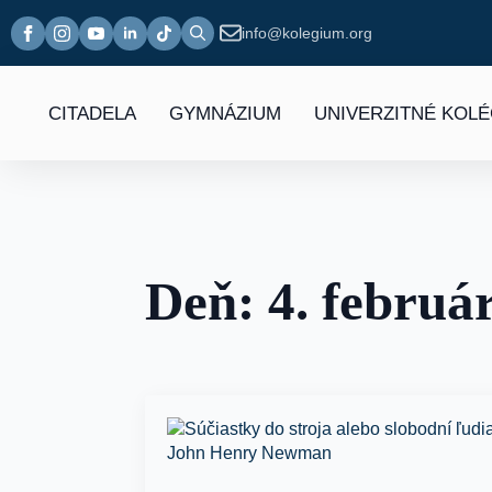
info@kolegium.org
Search
for:
CITADELA
GYMNÁZIUM
UNIVERZITNÉ KOL
Deň:
4. februá