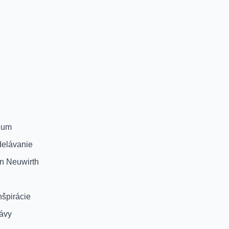
ium
delávanie
on Neuwirth
inšpirácie
ávy