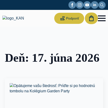
Sear
for:
Suppor
Podporiť
us
Deň:
17. júna 2026