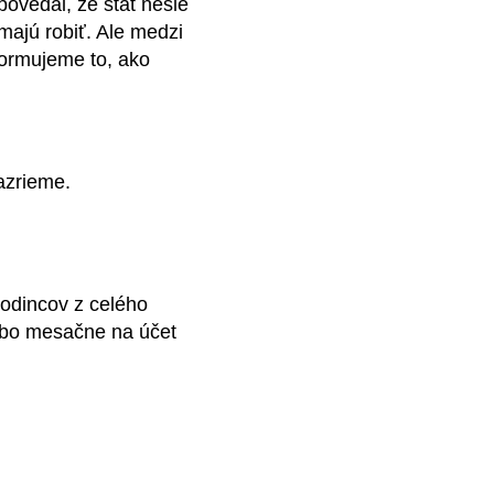
ovedal, že štát nesie
majú robiť. Ale medzi
formujeme to, ako
azrieme.
rodincov z celého
lebo mesačne na účet