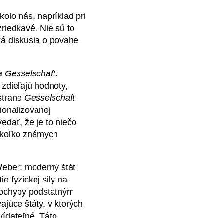
lo nás, napríklad pri
riedkavé. Nie sú to
ká diskusia o povahe
a Gesselschaft
.
 zdieľajú hodnoty,
 strane
Gesselschaft
ionalizovanej
edať, že je to niečo
ekoľko známych
eber: moderný štát
e fyzickej sily na
zpochyby podstatným
júce štáty, v ktorých
vídateľné. Táto