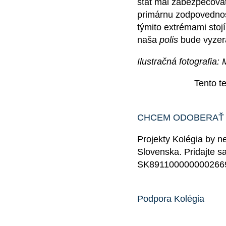
štát mal zabezpečovať
primárnu zodpovednosť
týmito extrémami stoj
naša
polis
bude vyzer
Ilustračná fotografia: 
Tento t
CHCEM ODOBERAŤ
Projekty Kolégia by n
Slovenska. Pridajte s
SK891100000000266
Podpora Kolégia