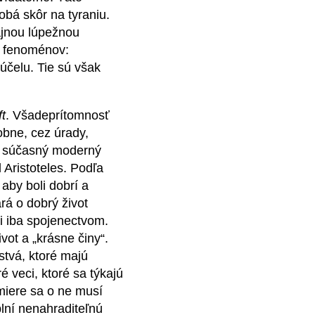
obá skôr na tyraniu.
ajnou lúpežnou
h fenoménov:
účelu. Tie sú však
t
. Všadeprítomnosť
obne, cez úrady,
ujú súčasný moderný
 Aristoteles. Podľa
aby boli dobrí a
rá o dobrý život
ti iba spojenectvom.
vot a „krásne činy“.
stvá, ktoré majú
é veci, ktoré sa týkajú
miere sa o ne musí
lní nenahraditeľnú