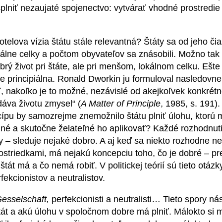
plniť nezaujaté spojenectvo: vytvárať vhodné prostredi
lova vízia štátu stále relevantná? Štáty sa od jeho čia
oriálne celky a počtom obyvateľov sa znásobili. Možno ta
brý život pri štáte, ale pri menšom, lokálnom celku. Ešt
u je principiálna. Ronald Dworkin ju formuloval nasledovne:
, nakoľko je to možné, nezávislé od akejkoľvek konkrét
dáva životu zmysel“ (
A Matter of Principle
, 1985, s. 191)
ncípu by samozrejme znemožnilo štátu plniť úlohu, ktorú 
žné a skutočne želateľné ho aplikovať? Každé rozhodnutie
ity – sleduje nejaké dobro. A aj keď sa niekto rozhodne 
rostriedkami, má nejakú koncepciu toho, čo je dobré – pr
štát má a čo nemá robiť. V politickej teórií sú tieto otáz
ekcionistov a neutralistov.
sselschaft,
perfekcionisti a neutralisti… Tieto spory n
štát a akú úlohu v spoločnom dobre má plniť. Málokto si 