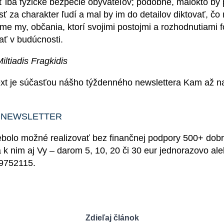
 iba fyzické bezpečie obyvateľov; podobne, málokto by p
 za charakter ľudí a mal by im do detailov diktovať, čo 
íme my, občania, ktorí svojimi postojmi a rozhodnutiami 
ať v budúcnosti.
Miltiadis Fragkidis
ext je súčasťou nášho týždenného newslettera Kam až n
 NEWSLETTER
ebolo možné realizovať bez finančnej podpory 500+ dob
a k nim aj Vy – darom 5, 10, 20 či 30 eur jednorazovo a
9752115.
Zdieľaj článok