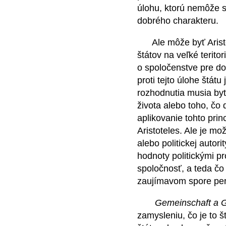
úlohu, ktorú nemôže s
dobrého charakteru.
Ale môže byť Aristote
štátov na veľké terit
o spoločenstve pre do
proti tejto úlohe štát
rozhodnutia musia byť
života alebo toho, čo 
aplikovanie tohto pri
Aristoteles. Ale je mo
alebo politickej autor
hodnoty politickými p
spoločnosť, a teda čo 
zaujímavom spore perf
Gemeinschaft a Ge
zamysleniu, čo je to 