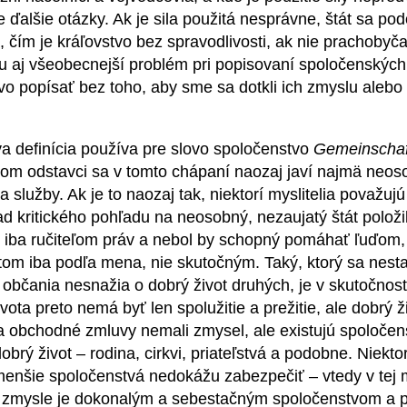
e ďalšie otázky. Ak je sila použitá nesprávne, štát sa pod
, čím je kráľovstvo bez spravodlivosti, ak nie prachobyč
u aj všeobecnejší problém pri popisovaní spoločenskýc
o popísať bez toho, aby sme sa dotkli ich zmyslu alebo 
finícia používa pre slovo spoločenstvo
Gemeinschaf
om odstavci sa v tomto chápaní naozaj javí najmä neos
 a služby. Ak je to naozaj tak, niektorí myslitelia považ
ad kritického pohľadu na neosobný, nezaujatý štát položil
ol iba ručiteľom práv a nebol by schopný pomáhať ľuďom, 
átom iba podľa mena, nie skutočným. Taký, ktorý sa nesta
 občania nesnažia o dobrý život druhých, je v skutočnos
ta preto nemá byť len spolužitie a prežitie, ale dobrý ži
 obchodné zmluvy nemali zmysel, ale existujú spoločen
brý život – rodina, cirkvi, priateľstvá a podobne. Niektor
 menšie spoločenstvá nedokážu zabezpečiť – vtedy v tej 
o zmysle je dokonalým a sebestačným spoločenstvom a p