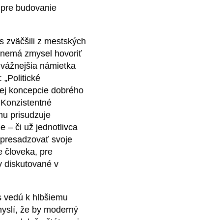
e pre budovanie
s zväčšili z mestských
k nemá zmysel hovoriť
e vážnejšia námietka
 „Politické
nej koncepcie dobrého
. Konzistentné
mu prisudzuje
 – či už jednotlivca
nepresadzovať svoje
e človeka, pre
ky diskutované v
ás vedú k hlbšiemu
myslí, že by moderný