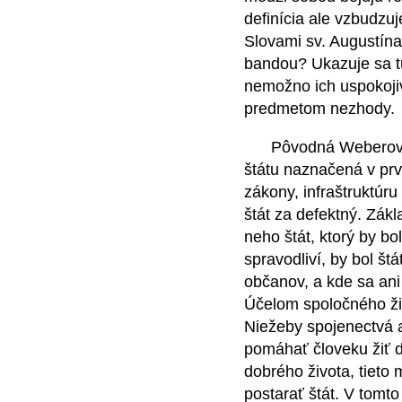
definícia ale vzbudzuj
Slovami sv. Augustína
bandou? Ukazuje sa t
nemožno ich uspokojiv
predmetom nezhody.
Pôvodná Weberova de
štátu naznačená v prv
zákony, infraštruktúru
štát za defektný. Zákl
neho štát, ktorý by b
spravodliví, by bol št
občanov, a kde sa ani
Účelom spoločného živo
Niežeby spojenectvá a
pomáhať človeku žiť do
dobrého života, tieto
postarať štát. V tomt