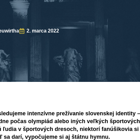
euwirtha
2. marca 2022
ledujeme intenzívne prežívanie slovenskej identity 
adne počas olympiád alebo iných veľkých športových 
ú ľudia v športových dresoch, niektorí fanúšikovia si
ď sa darí, vypočujeme si aj štátnu hymnu.