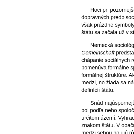
Hoci pri pozornejšom
dopravných predpisoch
však prázdne symboly?
štátu sa začala už v 
Nemecká sociológia 
Gemeinschaft
predsta
chápanie sociálnych r
pomenúva formálne sp
formálnej štruktúre. 
medzi, no žiada sa n
definícií štátu.
Snáď najúspornejšiu 
bol podľa neho spoloč
určitom území. Vyhrad
znakom štátu. V opač
medzi sebou bojujú rôz