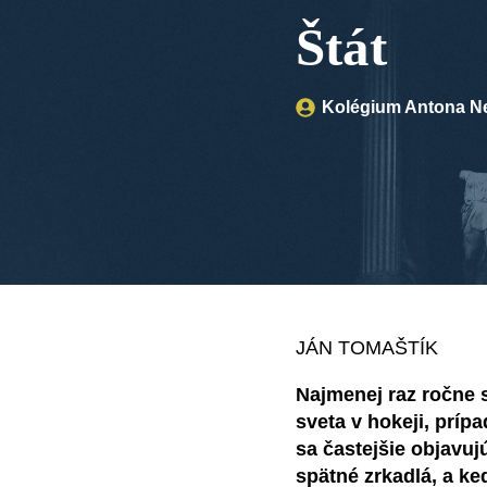
Štát
Kolégium Antona N
JÁN TOMAŠTÍK
Najmenej raz ročne s
sveta v hokeji, príp
sa častejšie objavuj
spätné zrkadlá, a ke