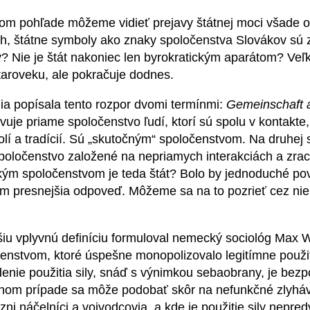
 pohľade môžeme vidieť prejavy štátnej moci všade oko
, štátne symboly ako znaky spoločenstva Slovákov sú z
 Nie je štát nakoniec len byrokratickým aparátom? Veľ
staroveku, ale pokračuje dodnes.
popísala tento rozpor dvomi termínmi:
Gemeinschaft 
vuje priame spoločenstvo ľudí, ktorí sú spolu v kontakte,
olí a tradícií. Sú „skutočným“ spoločenstvom. Na druhej
oločenstvo založené na nepriamych interakciách a zrac
Akým spoločenstvom je teda štát? Bolo by jednoduché pov
ám presnejšia odpoveď. Môžeme sa na to pozrieť cez ni
vplyvnú definíciu formuloval nemecký sociológ Max W
enstvom, ktoré úspešne monopolizovalo legitímne použiti
enie použitia sily, snáď s výnimkou sebaobrany, je be
nom prípade sa môže podobať skôr na nefunkčné zlyháva
ni náčelníci a vojvodcovia, a kde je použitie sily nepred